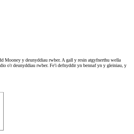
dd Mooney y deunyddiau rwber. A gall y resin atgyfnerthu wella
 o'r deunyddiau rwber. Fe'i defnyddir yn bennaf yn y gleiniau, y