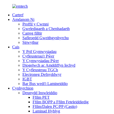
Cartref
Amdanom Ni
Proffil y Cwmni
Gweledigaeth a Chenhadaeth
Carreg filltir
Safleoedd Gweithgynhyrchu
Strwythur
Cais
Y Prif Gymwysiadau
Cyfleusterau'r Pŵer
Y Cymwysiadau Pŵer
Diogelwch ac Amddiffyn Iechyd
Y Cyfleusterau TGCh
Electroneg Defnyddwyr
IGBT
Bar Bus wedi'i Lamineiddio
Cynhyrchion
Deunydd Inswleiddio
Ffilm PET
Ffilm BOPP a Ffilm Feteleiddiedig
Ffilm/Dalen PC/PP (Castio)
Laminad Hyblyg