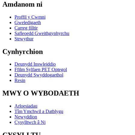
Amdanom ni
Proffil y Cwmni
Gweledigaeth
Carreg filltir
Safleoedd Gweithgynhyrchu
Strwythur
Cynhyrchion
Deunydd Inswleiddio
Ffilm Sylfaen PET Optegol
Deunydd Swyddogaethol
Resin
MWY O WYBODAETH
Arloesiadau
Tîm Ymchwil a Datblygu
Newyddion
Cysylltwch â Ni