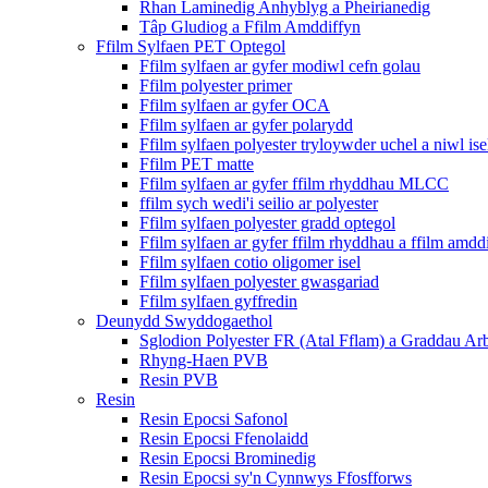
Rhan Laminedig Anhyblyg a Pheirianedig
Tâp Gludiog a Ffilm Amddiffyn
Ffilm Sylfaen PET Optegol
Ffilm sylfaen ar gyfer modiwl cefn golau
Ffilm polyester primer
Ffilm sylfaen ar gyfer OCA
Ffilm sylfaen ar gyfer polarydd
Ffilm sylfaen polyester tryloywder uchel a niwl ise
Ffilm PET matte
Ffilm sylfaen ar gyfer ffilm rhyddhau MLCC
ffilm sych wedi'i seilio ar polyester
Ffilm sylfaen polyester gradd optegol
Ffilm sylfaen ar gyfer ffilm rhyddhau a ffilm amdd
Ffilm sylfaen cotio oligomer isel
Ffilm sylfaen polyester gwasgariad
Ffilm sylfaen gyffredin
Deunydd Swyddogaethol
Sglodion Polyester FR (Atal Fflam) a Graddau Ar
Rhyng-Haen PVB
Resin PVB
Resin
Resin Epocsi Safonol
Resin Epocsi Ffenolaidd
Resin Epocsi Brominedig
Resin Epocsi sy'n Cynnwys Ffosfforws