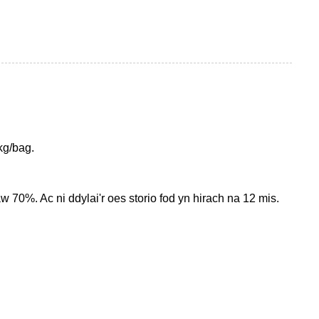
kg/bag.
 70%. Ac ni ddylai'r oes storio fod yn hirach na 12 mis.