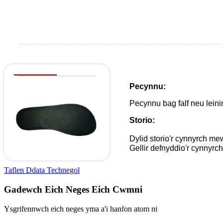
Pecynnu:
Pecynnu bag falf neu lein
Storio:
Dylid storio'r cynnyrch me
Gellir defnyddio'r cynnyrch
Taflen Ddata Technegol
Gadewch Eich Neges Eich Cwmni
Ysgrifennwch eich neges yma a'i hanfon atom ni