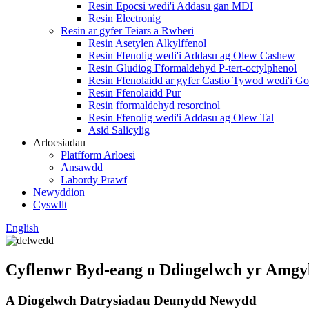
Resin Epocsi wedi'i Addasu gan MDI
Resin Electronig
Resin ar gyfer Teiars a Rwberi
Resin Asetylen Alkylffenol
Resin Ffenolig wedi'i Addasu ag Olew Cashew
Resin Gludiog Fformaldehyd P-tert-octylphenol
Resin Ffenolaidd ar gyfer Castio Tywod wedi'i G
Resin Ffenolaidd Pur
Resin fformaldehyd resorcinol
Resin Ffenolig wedi'i Addasu ag Olew Tal
Asid Salicylig
Arloesiadau
Platfform Arloesi
Ansawdd
Labordy Prawf
Newyddion
Cyswllt
English
Cyflenwr Byd-eang o Ddiogelwch yr Amgy
A Diogelwch Datrysiadau Deunydd Newydd