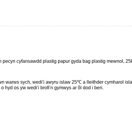
in pecyn cyfansawdd plastig papur gyda bag plastig mewnol, 25
wn warws sych, wedi'i awyru islaw 25℃ a lleithder cymharol islaw
 o hyd os yw wedi'i brofi'n gymwys ar ôl dod i ben.