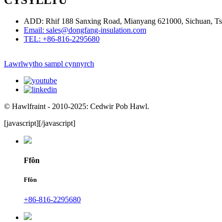
CYSYLLTU
ADD: Rhif 188 Sanxing Road, Mianyang 621000, Sichuan, Ts
Email: sales@dongfang-insulation.com
TEL: +86-816-2295680
Lawrlwytho sampl cynnyrch
© Hawlfraint - 2010-2025: Cedwir Pob Hawl.
[javascript]
[/javascript]
Ffôn
Ffôn
+86-816-2295680