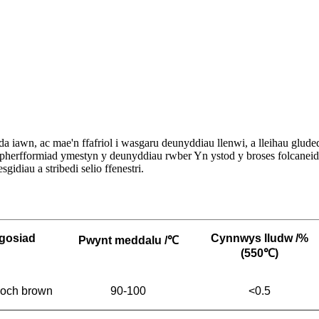
 iawn, ac mae'n ffafriol i wasgaru deunyddiau llenwi, a lleihau glude
erfformiad ymestyn y deunyddiau rwber Yn ystod y broses folcaneiddio
gidiau a stribedi selio ffenestri.
gosiad
Cynnwys lludw /%
Pwynt meddalu /
℃
(550
℃
)
och brown
90-100
<0.5