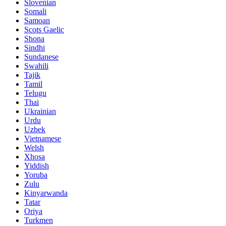
Slovenian
Somali
Samoan
Scots Gaelic
Shona
Sindhi
Sundanese
Swahili
Tajik
Tamil
Telugu
Thai
Ukrainian
Urdu
Uzbek
Vietnamese
Welsh
Xhosa
Yiddish
Yoruba
Zulu
Kinyarwanda
Tatar
Oriya
Turkmen