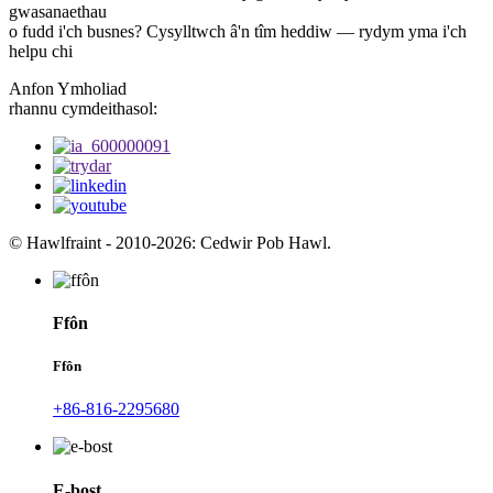
gwasanaethau
o fudd i'ch busnes? Cysylltwch â'n tîm heddiw — rydym yma i'ch
helpu chi
Anfon Ymholiad
rhannu cymdeithasol:
© Hawlfraint - 2010-2026: Cedwir Pob Hawl.
Ffôn
Ffôn
+86-816-2295680
E-bost