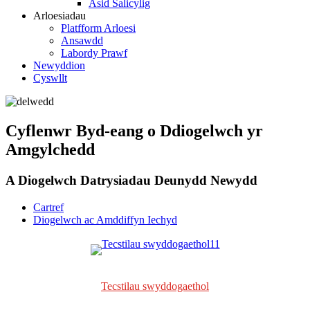
Asid Salicylig
Arloesiadau
Platfform Arloesi
Ansawdd
Labordy Prawf
Newyddion
Cyswllt
Cyflenwr Byd-eang o Ddiogelwch yr
Amgylchedd
A Diogelwch Datrysiadau Deunydd Newydd
Cartref
Diogelwch ac Amddiffyn Iechyd
Tecstilau swyddogaethol