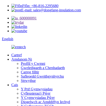
Ffôn: +86-816-2295680
E-mail: sales@dongfang-insulation.com
English
Cartref
Amdanom Ni
Proffil y Cwmni
Gweledigaeth a Chenhadaeth
Carreg filltir
Safleoedd Gweithgynhyrchu
Strwythur
Cais
Y Prif Gymwysiadau
Cyfleusterau'r Pŵer
Y Cymwysiadau Pŵer
Diogelwch ac Amddiffyn Iechyd