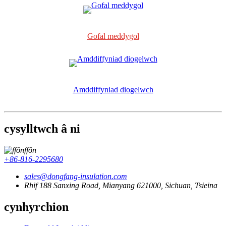
Gofal meddygol
Amddiffyniad diogelwch
cysylltwch â ni
ffôn
+86-816-2295680
sales@dongfang-insulation.com
Rhif 188 Sanxing Road, Mianyang 621000, Sichuan, Tsieina
cynhyrchion