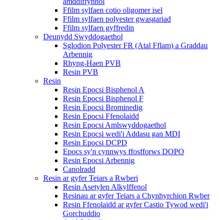
amddiffynnol
Ffilm sylfaen cotio oligomer isel
Ffilm sylfaen polyester gwasgariad
Ffilm sylfaen gyffredin
Deunydd Swyddogaethol
Sglodion Polyester FR (Atal Fflam) a Graddau
Arbennig
Rhyng-Haen PVB
Resin PVB
Resin
Resin Epocsi Bisphenol A
Resin Epocsi Bisphenol F
Resin Epocsi Brominedig
Resin Epocsi Ffenolaidd
Resin Epocsi Amlswyddogaethol
Resin Epocsi wedi'i Addasu gan MDI
Resin Epocsi DCPD
Epocs sy'n cynnwys ffosfforws DOPO
Resin Epocsi Arbennig
Canolradd
Resin ar gyfer Teiars a Rwberi
Resin Asetylen Alkylffenol
Resinau ar gyfer Teiars a Chynhyrchion Rwber
Resin Ffenolaidd ar gyfer Castio Tywod wedi'i
Gorchuddio