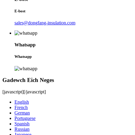
E-bost
sales@dongfang-insulation.com
Whatsapp
Whatsapp
Gadewch Eich Neges
[javascript]
[/javascript]
English
French
German
Portuguese
Spanish
Russian
Japanese