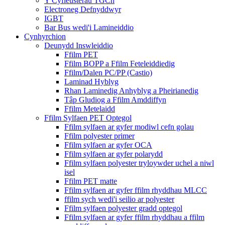
Y Cyfleusterau TGCh
Electroneg Defnyddwyr
IGBT
Bar Bus wedi'i Lamineiddio
Cynhyrchion
Deunydd Inswleiddio
Ffilm PET
Ffilm BOPP a Ffilm Feteleiddiedig
Ffilm/Dalen PC/PP (Castio)
Laminad Hyblyg
Rhan Laminedig Anhyblyg a Pheirianedig
Tâp Gludiog a Ffilm Amddiffyn
Ffilm Metelaidd
Ffilm Sylfaen PET Optegol
Ffilm sylfaen ar gyfer modiwl cefn golau
Ffilm polyester primer
Ffilm sylfaen ar gyfer OCA
Ffilm sylfaen ar gyfer polarydd
Ffilm sylfaen polyester tryloywder uchel a niwl
isel
Ffilm PET matte
Ffilm sylfaen ar gyfer ffilm rhyddhau MLCC
ffilm sych wedi'i seilio ar polyester
Ffilm sylfaen polyester gradd optegol
Ffilm sylfaen ar gyfer ffilm rhyddhau a ffilm