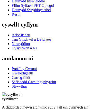
Deunydd Inswleiddio
Ffilm Sylfaen PET Optegol
Deunydd Swyddogaethol
Resin
cyswllt cyflym
Arloesiadau
Tîm Ymchwil a Datblygu
Newyddion
Cysylltwch â Ni
amdanom ni
Proffil y Cwmni
Gweledigaeth
Carreg filltir
Safleoedd Gweithgynhyrchu
Strwythur
cysylltwch
Â diddordeb mewn archwilio sut y gall ein cynnyrch a'n