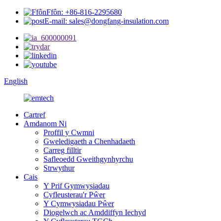
Ffôn: +86-816-2295680
E-mail: sales@dongfang-insulation.com
English
Cartref
Amdanom Ni
Proffil y Cwmni
Gweledigaeth a Chenhadaeth
Carreg filltir
Safleoedd Gweithgynhyrchu
Strwythur
Cais
Y Prif Gymwysiadau
Cyfleusterau'r Pŵer
Y Cymwysiadau Pŵer
Diogelwch ac Amddiffyn Iechyd