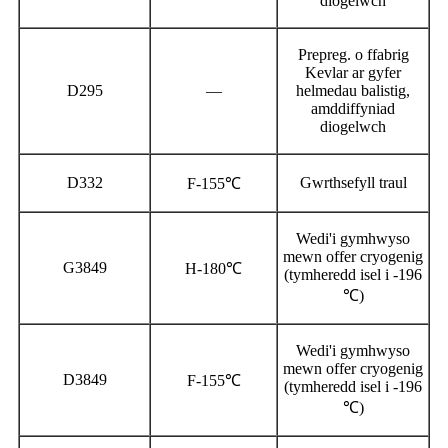
diogelwch
Prepreg. o ffabrig
Kevlar ar gyfer
D295
—
helmedau balistig,
amddiffyniad
diogelwch
D332
Gwrthsefyll traul
F-155℃
Wedi'i gymhwyso
mewn offer cryogenig
G3849
H-180℃
(tymheredd isel i -196
℃)
Wedi'i gymhwyso
mewn offer cryogenig
D3849
F-155℃
(tymheredd isel i -196
℃)