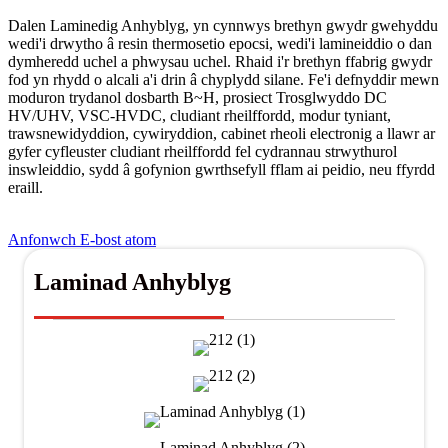
Dalen Laminedig Anhyblyg, yn cynnwys brethyn gwydr gwehyddu
wedi'i drwytho â resin thermosetio epocsi, wedi'i lamineiddio o dan
dymheredd uchel a phwysau uchel. Rhaid i'r brethyn ffabrig gwydr
fod yn rhydd o alcali a'i drin â chyplydd silane. Fe'i defnyddir mewn
moduron trydanol dosbarth B~H, prosiect Trosglwyddo DC
HV/UHV, VSC-HVDC, cludiant rheilffordd, modur tyniant,
trawsnewidyddion, cywiryddion, cabinet rheoli electronig a llawr ar
gyfer cyfleuster cludiant rheilffordd fel cydrannau strwythurol
inswleiddio, sydd â gofynion gwrthsefyll fflam ai peidio, neu ffyrdd
eraill.
Anfonwch E-bost atom
Laminad Anhyblyg