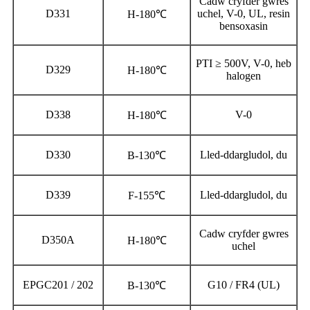
Cadw cryfder gwres
D331
uchel, V-0, UL, resin
H-180℃
bensoxasin
PTI ≥ 500V, V-0, heb
D329
H-180℃
halogen
D338
V-0
H-180℃
D330
Lled-ddargludol, du
B-130℃
D339
Lled-ddargludol, du
F-155℃
Cadw cryfder gwres
D350A
H-180℃
uchel
EPGC201 / 202
G10 / FR4 (UL)
B-130℃