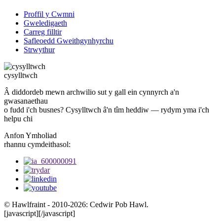
Proffil y Cwmni
Gweledigaeth
Carreg filltir
Safleoedd Gweithgynhyrchu
Strwythur
cysylltwch
Â diddordeb mewn archwilio sut y gall ein cynnyrch a'n
gwasanaethau
o fudd i'ch busnes? Cysylltwch â'n tîm heddiw — rydym yma i'ch
helpu chi
Anfon Ymholiad
rhannu cymdeithasol:
© Hawlfraint - 2010-2026: Cedwir Pob Hawl.
[javascript]
[/javascript]