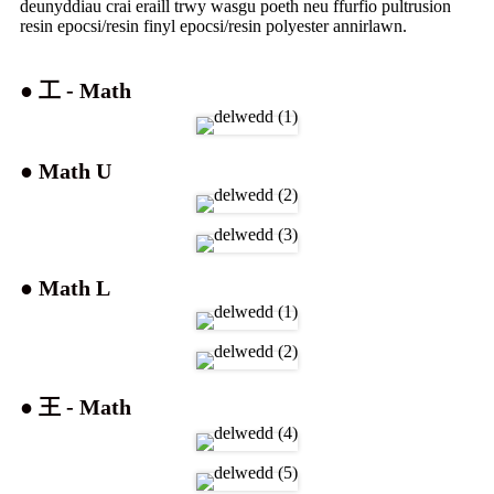
deunyddiau crai eraill trwy wasgu poeth neu ffurfio pultrusion
resin epocsi/resin finyl epocsi/resin polyester annirlawn.
● 工 - Math
● Math U
● Math L
● 王 - Math