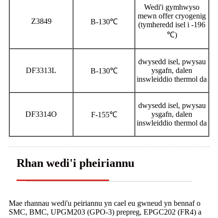
Wedi'i gymhwyso
mewn offer cryogenig
Z3849
B-130℃
(tymheredd isel i -196
℃)
dwysedd isel, pwysau
DF3313L
ysgafn, dalen
B-130℃
inswleiddio thermol da
dwysedd isel, pwysau
DF3314O
ysgafn, dalen
F-155℃
inswleiddio thermol da
Rhan wedi'i pheiriannu
Mae rhannau wedi'u peiriannu yn cael eu gwneud yn bennaf o
SMC, BMC, UPGM203 (GPO-3) prepreg, EPGC202 (FR4) a