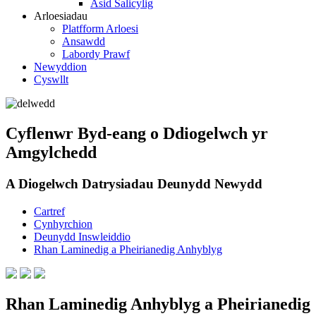
Asid Salicylig
Arloesiadau
Platfform Arloesi
Ansawdd
Labordy Prawf
Newyddion
Cyswllt
Cyflenwr Byd-eang o Ddiogelwch yr
Amgylchedd
A Diogelwch Datrysiadau Deunydd Newydd
Cartref
Cynhyrchion
Deunydd Inswleiddio
Rhan Laminedig a Pheirianedig Anhyblyg
Rhan Laminedig Anhyblyg a Pheirianedig