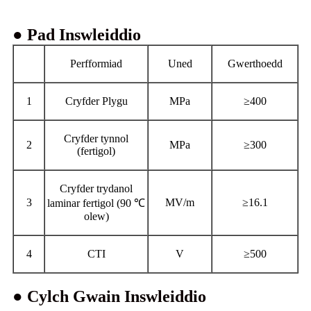
● Pad Inswleiddio
Perfformiad
Uned
Gwerthoedd
1
Cryfder Plygu
MPa
≥400
Cryfder tynnol
2
MPa
≥300
(fertigol)
Cryfder trydanol
3
MV/m
≥16.1
laminar fertigol (90 ℃
olew)
4
CTI
V
≥500
● Cylch Gwain Inswleiddio