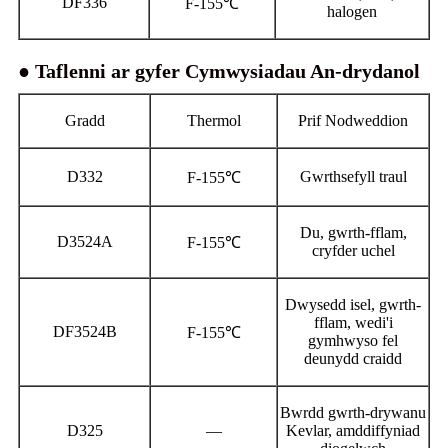
DF336
F-155℃
halogen
● Taflenni ar gyfer Cymwysiadau An-drydanol
Gradd
Thermol
Prif Nodweddion
D332
Gwrthsefyll traul
F-155℃
Du, gwrth-fflam,
D3524A
F-155℃
cryfder uchel
Dwysedd isel, gwrth-
fflam, wedi'i
DF3524B
F-155℃
gymhwyso fel
deunydd craidd
Bwrdd gwrth-drywanu
D325
—
Kevlar, amddiffyniad