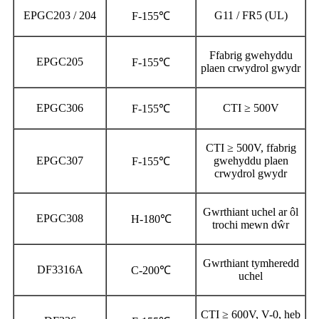
EPGC203 / 204
G11 / FR5 (UL)
F-155℃
Ffabrig gwehyddu
EPGC205
F-155℃
plaen crwydrol gwydr
EPGC306
CTI ≥ 500V
F-155℃
CTI ≥ 500V, ffabrig
EPGC307
gwehyddu plaen
F-155℃
crwydrol gwydr
Gwrthiant uchel ar ôl
EPGC308
H-180℃
trochi mewn dŵr
Gwrthiant tymheredd
DF3316A
C-200℃
uchel
CTI ≥ 600V, V-0, heb