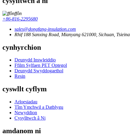
cysylltwch â ni
ffôn
+86-816-2295680
sales@dongfang-insulation.com
Rhif 188 Sanxing Road, Mianyang 621000, Sichuan, Tsieina
cynhyrchion
Deunydd Inswleiddio
Ffilm Sylfaen PET Optegol
Deunydd Swyddogaethol
Resin
cyswllt cyflym
Arloesiadau
Tîm Ymchwil a Datblygu
Newyddion
Cysylltwch â Ni
amdanom ni