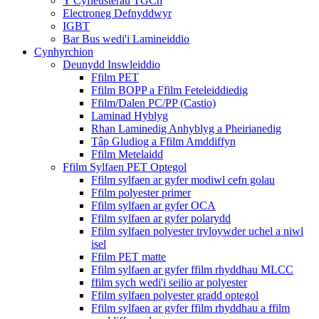
Y Cyfleusterau TGCh
Electroneg Defnyddwyr
IGBT
Bar Bus wedi'i Lamineiddio
Cynhyrchion
Deunydd Inswleiddio
Ffilm PET
Ffilm BOPP a Ffilm Feteleiddiedig
Ffilm/Dalen PC/PP (Castio)
Laminad Hyblyg
Rhan Laminedig Anhyblyg a Pheirianedig
Tâp Gludiog a Ffilm Amddiffyn
Ffilm Metelaidd
Ffilm Sylfaen PET Optegol
Ffilm sylfaen ar gyfer modiwl cefn golau
Ffilm polyester primer
Ffilm sylfaen ar gyfer OCA
Ffilm sylfaen ar gyfer polarydd
Ffilm sylfaen polyester tryloywder uchel a niwl
isel
Ffilm PET matte
Ffilm sylfaen ar gyfer ffilm rhyddhau MLCC
ffilm sych wedi'i seilio ar polyester
Ffilm sylfaen polyester gradd optegol
Ffilm sylfaen ar gyfer ffilm rhyddhau a ffilm