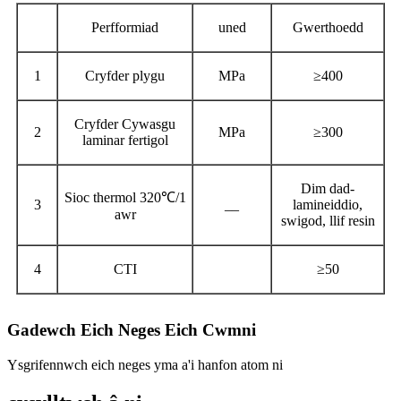
Perfformiad
uned
Gwerthoedd
1
Cryfder plygu
MPa
≥400
Cryfder Cywasgu
2
MPa
≥300
laminar fertigol
Dim dad-
Sioc thermol 320℃/1
3
__
lamineiddio,
awr
swigod, llif resin
4
CTI
≥50
Gadewch Eich Neges Eich Cwmni
Ysgrifennwch eich neges yma a'i hanfon atom ni