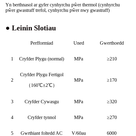
Yn berthnasol ar gyfer cynhyrchu pŵer thermol (cynhyrchu
pŵer gwastraff trefol, cynhyrchu pŵer nwy gwastraff)
● Leinin Slotiau
Perfformiad
Uned
Gwerthoedd
1
Cryfder Plygu (normal)
MPa
≥210
Cryfder Plygu Fertigol
2
MPa
≥170
（160℃±2℃）
3
Cryfder Cywasgu
MPa
≥320
4
Cryfder tynnol
MPa
≥270
5
Gwrthiant foltedd AC
V/60au
6000