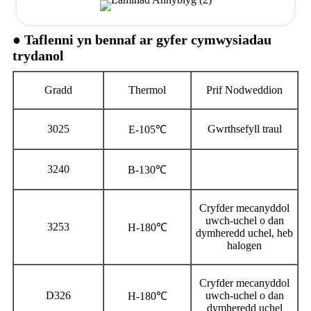
● Taflenni yn bennaf ar gyfer cymwysiadau
trydanol
Gradd
Thermol
Prif Nodweddion
3025
Gwrthsefyll traul
E-105℃
3240
B-130℃
Cryfder mecanyddol
uwch-uchel o dan
3253
H-180℃
dymheredd uchel, heb
halogen
Cryfder mecanyddol
D326
uwch-uchel o dan
H-180℃
dymheredd uchel