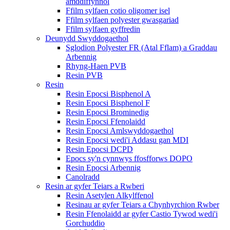
amddiffynnol
Ffilm sylfaen cotio oligomer isel
Ffilm sylfaen polyester gwasgariad
Ffilm sylfaen gyffredin
Deunydd Swyddogaethol
Sglodion Polyester FR (Atal Fflam) a Graddau
Arbennig
Rhyng-Haen PVB
Resin PVB
Resin
Resin Epocsi Bisphenol A
Resin Epocsi Bisphenol F
Resin Epocsi Brominedig
Resin Epocsi Ffenolaidd
Resin Epocsi Amlswyddogaethol
Resin Epocsi wedi'i Addasu gan MDI
Resin Epocsi DCPD
Epocs sy'n cynnwys ffosfforws DOPO
Resin Epocsi Arbennig
Canolradd
Resin ar gyfer Teiars a Rwberi
Resin Asetylen Alkylffenol
Resinau ar gyfer Teiars a Chynhyrchion Rwber
Resin Ffenolaidd ar gyfer Castio Tywod wedi'i
Gorchuddio