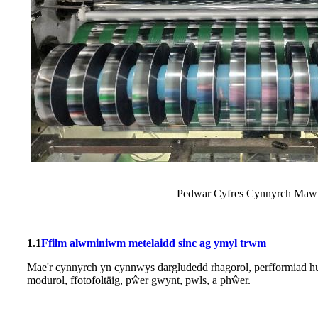
Pedwar Cyfres Cynnyrch Maw
1.1
Ffilm alwminiwm metelaidd sinc ag ymyl trwm
Mae'r cynnyrch yn cynnwys dargludedd rhagorol, perfformiad hu
modurol, ffotofoltäig, pŵer gwynt, pwls, a phŵer.