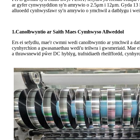
ar gyfer cynwysyddion sy'n amrywio o 2.5μm i 12μm. Gyda 13 ll
alluoedd cynhwysfawr sy'n amrywio o ymchwil a datblygu i wei
1.
Canolbwyntio ar Saith Maes Cymhwyso Allweddol
Ers ei sefydlu, mae'r cwmni wedi canolbwyntio ar ymchwil a d
cynhyrchion a gwasanaethau wedi'u teilwra i gwsmeriaid. Mae 
a thrawsnewid pŵer DC hyblyg, trafnidiaeth rheilffordd, cynhyr