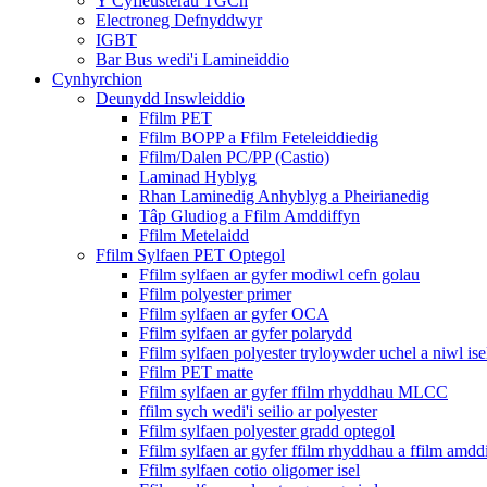
Y Cyfleusterau TGCh
Electroneg Defnyddwyr
IGBT
Bar Bus wedi'i Lamineiddio
Cynhyrchion
Deunydd Inswleiddio
Ffilm PET
Ffilm BOPP a Ffilm Feteleiddiedig
Ffilm/Dalen PC/PP (Castio)
Laminad Hyblyg
Rhan Laminedig Anhyblyg a Pheirianedig
Tâp Gludiog a Ffilm Amddiffyn
Ffilm Metelaidd
Ffilm Sylfaen PET Optegol
Ffilm sylfaen ar gyfer modiwl cefn golau
Ffilm polyester primer
Ffilm sylfaen ar gyfer OCA
Ffilm sylfaen ar gyfer polarydd
Ffilm sylfaen polyester tryloywder uchel a niwl ise
Ffilm PET matte
Ffilm sylfaen ar gyfer ffilm rhyddhau MLCC
ffilm sych wedi'i seilio ar polyester
Ffilm sylfaen polyester gradd optegol
Ffilm sylfaen ar gyfer ffilm rhyddhau a ffilm amdd
Ffilm sylfaen cotio oligomer isel