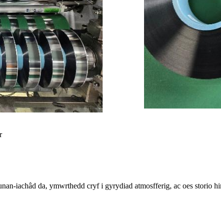
r
nan-iachâd da, ymwrthedd cryf i gyrydiad atmosfferig, ac oes storio 