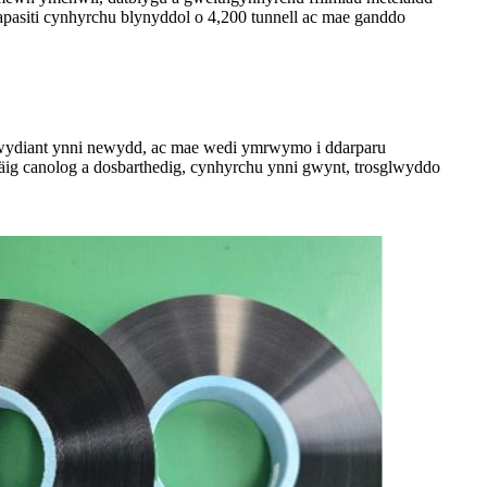
pasiti cynhyrchu blynyddol o 4,200 tunnell ac mae ganddo
diwydiant ynni newydd, ac mae wedi ymrwymo i ddarparu
ig canolog a dosbarthedig, cynhyrchu ynni gwynt, trosglwyddo