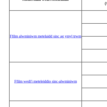
（
Ffilm alwminiwm metelaidd sinc ag ymyl trwm
Ffilm wedi'i meteleiddio sinc-alwminiwm