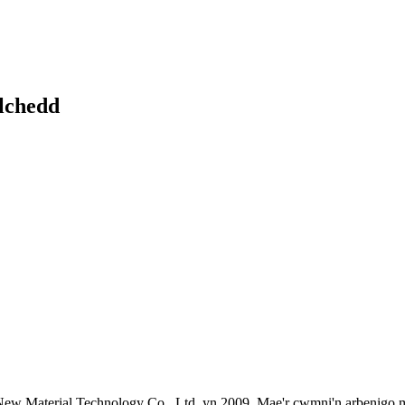
lchedd
New Material Technology Co., Ltd. yn 2009. Mae'r cwmni'n arbenigo 