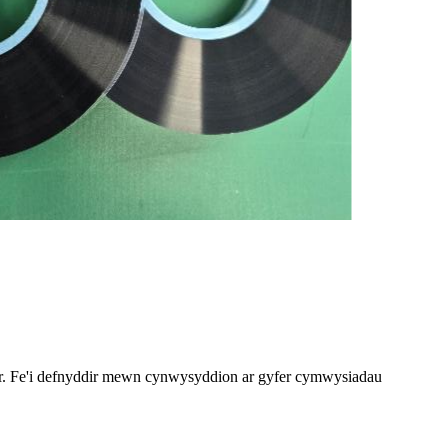
hir. Fe'i defnyddir mewn cynwysyddion ar gyfer cymwysiadau