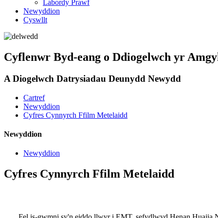
Labordy Prawf
Newyddion
Cyswllt
Cyflenwr Byd-eang o Ddiogelwch yr Amgy
A Diogelwch Datrysiadau Deunydd Newydd
Cartref
Newyddion
Cyfres Cynnyrch Ffilm Metelaidd
Newyddion
Newyddion
Cyfres Cynnyrch Ffilm Metelaidd
Fel is-gwmni sy'n eiddo llwyr i EMT, sefydlwyd Henan Huajia 