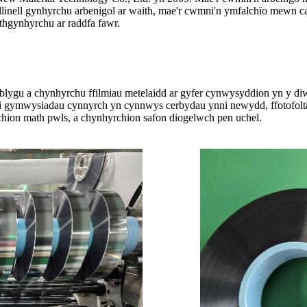
inell gynhyrchu arbenigol ar waith, mae'r cwmni'n ymfalchïo mewn ca
thgynhyrchu ar raddfa fawr.
atblygu a chynhyrchu ffilmiau metelaidd ar gyfer cynwysyddion yn y 
ei gymwysiadau cynnyrch yn cynnwys cerbydau ynni newydd, ffotofoltä
chion math pwls, a chynhyrchion safon diogelwch pen uchel.