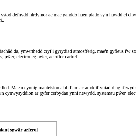
 ystod defnydd hirdymor ac mae ganddo haen platio sy'n hawdd ei chwi
i.
.
châd da, ymwrthedd cryf i gyrydiad atmosfferig, mae'n gyfleus i'w sto
pŵer, electroneg pŵer, ac offer cartref.
lled. Mae'n cynnig manteision atal fflam ac amddiffyniad rhag ffrwydra
 mewn cynwysyddion ar gyfer cerbydau ynni newydd, systemau pŵer, elec
iant sgwâr arferol