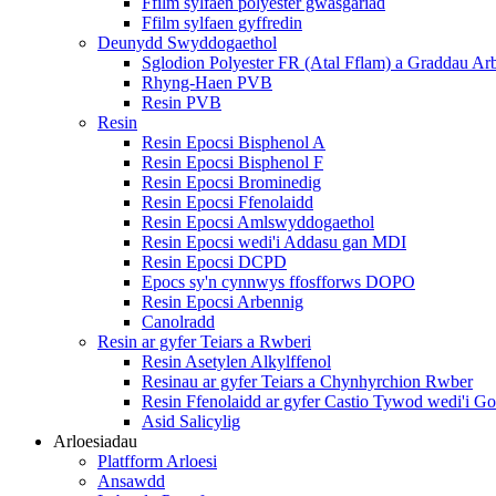
Ffilm sylfaen polyester gwasgariad
Ffilm sylfaen gyffredin
Deunydd Swyddogaethol
Sglodion Polyester FR (Atal Fflam) a Graddau Ar
Rhyng-Haen PVB
Resin PVB
Resin
Resin Epocsi Bisphenol A
Resin Epocsi Bisphenol F
Resin Epocsi Brominedig
Resin Epocsi Ffenolaidd
Resin Epocsi Amlswyddogaethol
Resin Epocsi wedi'i Addasu gan MDI
Resin Epocsi DCPD
Epocs sy'n cynnwys ffosfforws DOPO
Resin Epocsi Arbennig
Canolradd
Resin ar gyfer Teiars a Rwberi
Resin Asetylen Alkylffenol
Resinau ar gyfer Teiars a Chynhyrchion Rwber
Resin Ffenolaidd ar gyfer Castio Tywod wedi'i G
Asid Salicylig
Arloesiadau
Platfform Arloesi
Ansawdd