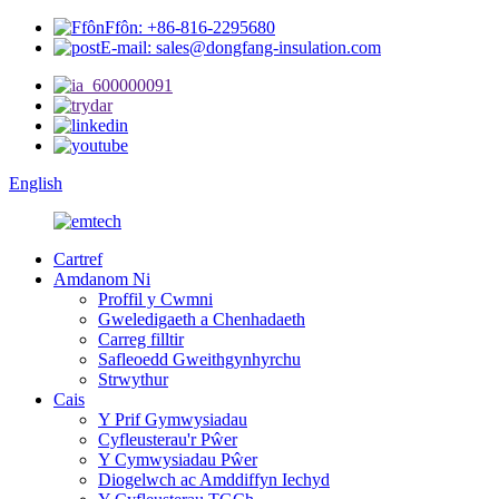
Ffôn: +86-816-2295680
E-mail: sales@dongfang-insulation.com
English
Cartref
Amdanom Ni
Proffil y Cwmni
Gweledigaeth a Chenhadaeth
Carreg filltir
Safleoedd Gweithgynhyrchu
Strwythur
Cais
Y Prif Gymwysiadau
Cyfleusterau'r Pŵer
Y Cymwysiadau Pŵer
Diogelwch ac Amddiffyn Iechyd