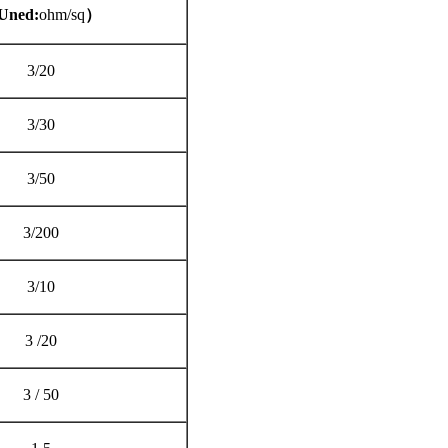
Uned:
ohm
/
sq
）
3/20
3/30
3/50
3/200
3
/
10
3 /
20
3 / 50