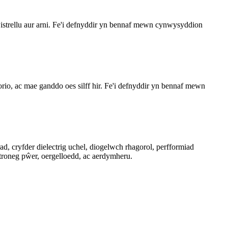
strellu aur arni. Fe'i defnyddir yn bennaf mewn cynwysyddion
rio, ac mae ganddo oes silff hir. Fe'i defnyddir yn bennaf mewn
d, cryfder dielectrig uchel, diogelwch rhagorol, perfformiad
troneg pŵer, oergelloedd, ac aerdymheru.