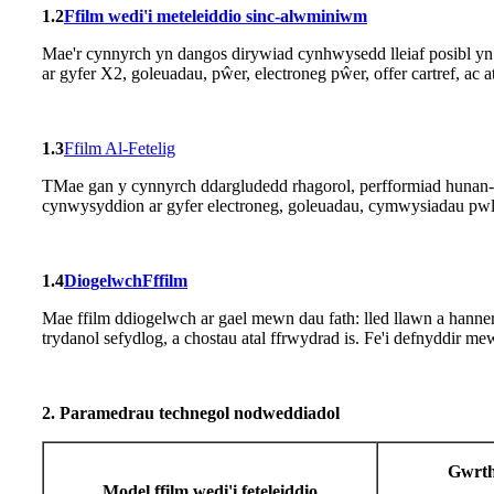
1.2
Ffilm wedi'i meteleiddio sinc-alwminiwm
Mae'r cynnyrch yn dangos dirywiad cynhwysedd lleiaf posibl yn
ar gyfer X2, goleuadau, pŵer, electroneg pŵer, offer cartref, ac at
1.3
Ffilm Al-Fetelig
T
Mae gan y cynnyrch ddargludedd rhagorol, perfformiad hunan-ia
cynwysyddion ar gyfer electroneg, goleuadau, cymwysiadau pwls, 
1.
4
Diogelwch
F
ffilm
Mae ffilm ddiogelwch ar gael mewn dau fath: lled llawn a hanner 
trydanol sefydlog, a chostau atal ffrwydrad is. Fe'i defnyddir
2. Paramedrau technegol nodweddiadol
Gwrth
Model ffilm wedi'i feteleiddio