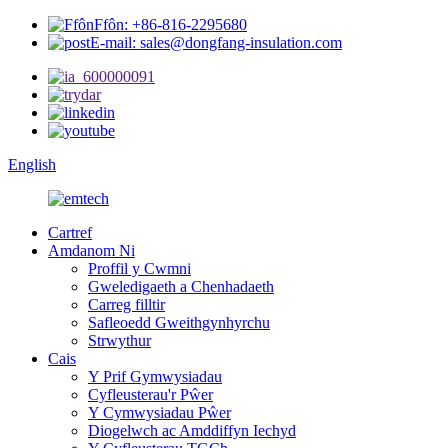
Ffôn: +86-816-2295680
E-mail: sales@dongfang-insulation.com
English
Cartref
Amdanom Ni
Proffil y Cwmni
Gweledigaeth a Chenhadaeth
Carreg filltir
Safleoedd Gweithgynhyrchu
Strwythur
Cais
Y Prif Gymwysiadau
Cyfleusterau'r Pŵer
Y Cymwysiadau Pŵer
Diogelwch ac Amddiffyn Iechyd