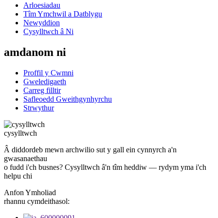
Arloesiadau
Tîm Ymchwil a Datblygu
Newyddion
Cysylltwch â Ni
amdanom ni
Proffil y Cwmni
Gweledigaeth
Carreg filltir
Safleoedd Gweithgynhyrchu
Strwythur
cysylltwch
Â diddordeb mewn archwilio sut y gall ein cynnyrch a'n
gwasanaethau
o fudd i'ch busnes? Cysylltwch â'n tîm heddiw — rydym yma i'ch
helpu chi
Anfon Ymholiad
rhannu cymdeithasol: