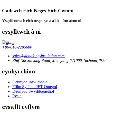
Gadewch Eich Neges Eich Cwmni
Ysgrifennwch eich neges yma a'i hanfon atom ni
cysylltwch â ni
ffôn
+86-816-2295680
sales@dongfang-insulation.com
Rhif 188 Sanxing Road, Mianyang 621000, Sichuan, Tsieina
cynhyrchion
Deunydd Inswleiddio
Ffilm Sylfaen PET Optegol
Deunydd Swyddogaethol
Resin
cyswllt cyflym