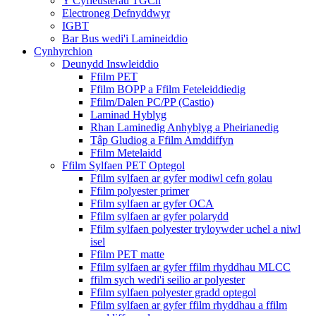
Y Cyfleusterau TGCh
Electroneg Defnyddwyr
IGBT
Bar Bus wedi'i Lamineiddio
Cynhyrchion
Deunydd Inswleiddio
Ffilm PET
Ffilm BOPP a Ffilm Feteleiddiedig
Ffilm/Dalen PC/PP (Castio)
Laminad Hyblyg
Rhan Laminedig Anhyblyg a Pheirianedig
Tâp Gludiog a Ffilm Amddiffyn
Ffilm Metelaidd
Ffilm Sylfaen PET Optegol
Ffilm sylfaen ar gyfer modiwl cefn golau
Ffilm polyester primer
Ffilm sylfaen ar gyfer OCA
Ffilm sylfaen ar gyfer polarydd
Ffilm sylfaen polyester tryloywder uchel a niwl
isel
Ffilm PET matte
Ffilm sylfaen ar gyfer ffilm rhyddhau MLCC
ffilm sych wedi'i seilio ar polyester
Ffilm sylfaen polyester gradd optegol
Ffilm sylfaen ar gyfer ffilm rhyddhau a ffilm