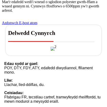
Mae'r edafedd wedi'i wneud o sglodion polyester gwrth-fflam a
wnaed gennym ni. Cynnwys ffosfforws o 6500ppm yw'r gwerth
arferol.
Anfonwch E-bost atom
Delwedd Cynnyrch
Edau sydd ar gael:
POY, DTY, FDY, ATY, edafedd diwydiannol, ffilament
mono.
Lliw:
Llachar, lled-ddiflas, du.
Ceisiadau:
Ffabrigau FR, tecstilau cartref, tramwyfeydd rheilffordd, tu
mewn modurol a meysydd eraill.