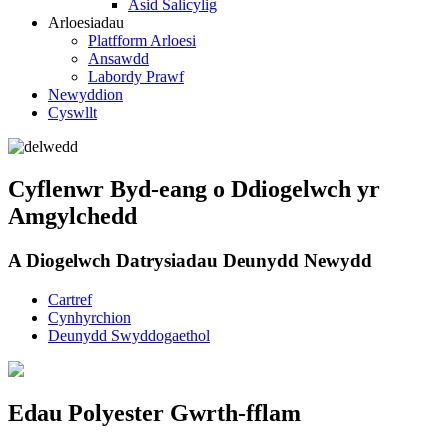
Asid Salicylig
Arloesiadau
Platfform Arloesi
Ansawdd
Labordy Prawf
Newyddion
Cyswllt
Cyflenwr Byd-eang o Ddiogelwch yr
Amgylchedd
A Diogelwch Datrysiadau Deunydd Newydd
Cartref
Cynhyrchion
Deunydd Swyddogaethol
Edau Polyester Gwrth-fflam