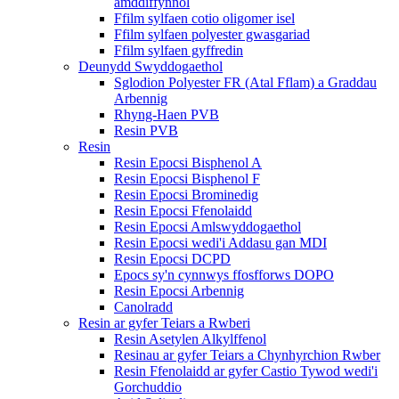
amddiffynnol
Ffilm sylfaen cotio oligomer isel
Ffilm sylfaen polyester gwasgariad
Ffilm sylfaen gyffredin
Deunydd Swyddogaethol
Sglodion Polyester FR (Atal Fflam) a Graddau
Arbennig
Rhyng-Haen PVB
Resin PVB
Resin
Resin Epocsi Bisphenol A
Resin Epocsi Bisphenol F
Resin Epocsi Brominedig
Resin Epocsi Ffenolaidd
Resin Epocsi Amlswyddogaethol
Resin Epocsi wedi'i Addasu gan MDI
Resin Epocsi DCPD
Epocs sy'n cynnwys ffosfforws DOPO
Resin Epocsi Arbennig
Canolradd
Resin ar gyfer Teiars a Rwberi
Resin Asetylen Alkylffenol
Resinau ar gyfer Teiars a Chynhyrchion Rwber
Resin Ffenolaidd ar gyfer Castio Tywod wedi'i
Gorchuddio