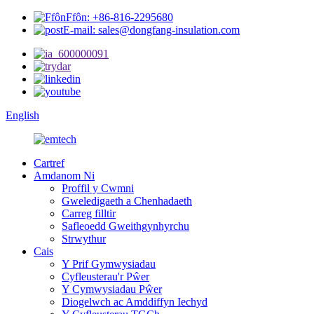
Ffôn: +86-816-2295680
E-mail: sales@dongfang-insulation.com
English
Cartref
Amdanom Ni
Proffil y Cwmni
Gweledigaeth a Chenhadaeth
Carreg filltir
Safleoedd Gweithgynhyrchu
Strwythur
Cais
Y Prif Gymwysiadau
Cyfleusterau'r Pŵer
Y Cymwysiadau Pŵer
Diogelwch ac Amddiffyn Iechyd