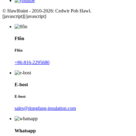
© Hawlfraint - 2010-2026: Cedwir Pob Hawl.
[javascript]
[/javascript]
Ffôn
Ffôn
+86-816-2295680
E-bost
E-bost
sales@dongfang-insulation.com
Whatsapp