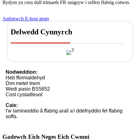
Rydym yn creu dull triniaeth FR unigryw i orffen ffabrig cotwm.
Anfonwch E-bost atom
Delwedd Cynnyrch
Nodweddion:
Heb fformaldehyd
Dim metel trwm
Wedi pasio BS5852
Cost cystadleuol
Cais:
I'w lamineiddio â ffabrig arall a'i ddefnyddio fel ffabrig
soffa.
Gadewch Eich Neges Eich Cwmni