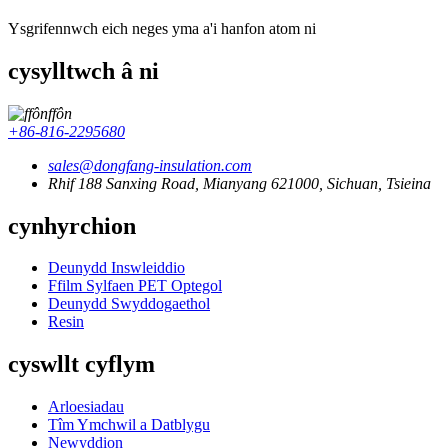
Ysgrifennwch eich neges yma a'i hanfon atom ni
cysylltwch â ni
ffôn
+86-816-2295680
sales@dongfang-insulation.com
Rhif 188 Sanxing Road, Mianyang 621000, Sichuan, Tsieina
cynhyrchion
Deunydd Inswleiddio
Ffilm Sylfaen PET Optegol
Deunydd Swyddogaethol
Resin
cyswllt cyflym
Arloesiadau
Tîm Ymchwil a Datblygu
Newyddion