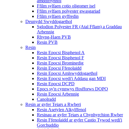
amddiffynnol
Ffilm sylfaen cotio oligomer isel
Ffilm sylfaen polyester gwasgariad
Ffilm sylfaen gyffredin
Deunydd Swyddogaethol
Sglodion Polyester FR (Atal Fflam) a Graddau
Arbennig
Rhyng-Haen PVB
Resin PVB
Resin
Resin Epocsi Bisphenol A
Resin Epocsi Bisphenol F
Resin Epocsi Brominedig
Resin Epocsi Ffenolaidd
Resin Epocsi Amlswyddogaethol
Resin Epocsi wedi'i Addasu gan MDI
Resin Epocsi DCPD
Epocs sy'n cynnwys ffosfforws DOPO
Resin Epocsi Arbennig
Canolradd
Resin ar gyfer Teiars a Rwberi
Resin Asetylen Alkylffenol
Resinau ar gyfer Teiars a Chynhyrchion Rwber
Resin Ffenolaidd ar gyfer Castio Tywod wedi'i
Gorchuddio