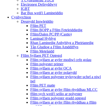
Y Cyfleusterau TGCh
Electroneg Defnyddwyr
IGBT
Bar Bus wedi'i Lamineiddio
Cynhyrchion
Deunydd Inswleiddio
Ffilm PET
Ffilm BOPP a Ffilm Feteleiddiedig
Ffilm/Dalen PC/PP (Castio)
Laminad Hyblyg
Rhan Laminedig Anhyblyg a Pheirianedig
Tâp Gludiog a Ffilm Amddiffyn
Ffilm Metelaidd
Ffilm Sylfaen PET Optegol
Ffilm sylfaen ar gyfer modiwl cefn golau
Ffilm polyester primer
Ffilm sylfaen ar gyfer OCA
Ffilm sylfaen ar gyfer polarydd
Ffilm sylfaen polyester tryloywder uchel a niwl
isel
Ffilm PET matte
Ffilm sylfaen ar gyfer ffilm rhyddhau MLCC
ffilm sych wedi'i seilio ar polyester
Ffilm sylfaen polyester gradd optegol
Ffilm sylfaen ar gyfer ffilm rhyddhau a ffilm