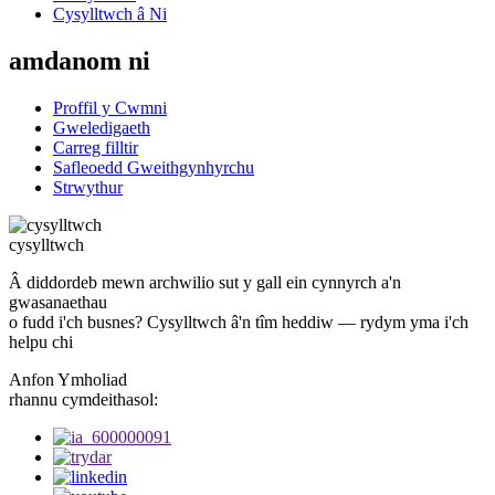
Cysylltwch â Ni
amdanom ni
Proffil y Cwmni
Gweledigaeth
Carreg filltir
Safleoedd Gweithgynhyrchu
Strwythur
cysylltwch
Â diddordeb mewn archwilio sut y gall ein cynnyrch a'n
gwasanaethau
o fudd i'ch busnes? Cysylltwch â'n tîm heddiw — rydym yma i'ch
helpu chi
Anfon Ymholiad
rhannu cymdeithasol: