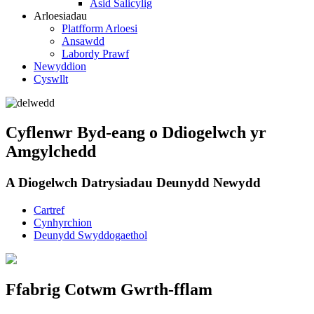
Asid Salicylig
Arloesiadau
Platfform Arloesi
Ansawdd
Labordy Prawf
Newyddion
Cyswllt
Cyflenwr Byd-eang o Ddiogelwch yr
Amgylchedd
A Diogelwch Datrysiadau Deunydd Newydd
Cartref
Cynhyrchion
Deunydd Swyddogaethol
Ffabrig Cotwm Gwrth-fflam